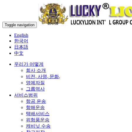
Toggle navigation
English
한국어
日本語
中文
우리가 어떻게
회사 소개
비전, 사명, 문화,
영예자질
그룹역사
서비스범위
항공 운송
항해운송
택배서비스
위험품운송
캐비닛 수송