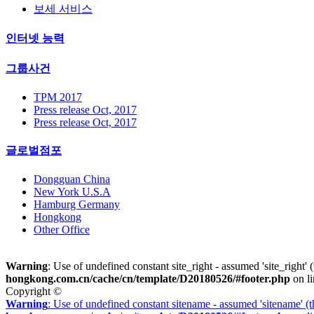
보세 서비스
인터넷 능력
그룹사건
TPM 2017
Press release Oct, 2017
Press release Oct, 2017
글로벌점포
Dongguan China
New York U.S.A
Hamburg Germany
Hongkong
Other Office
Warning
: Use of undefined constant site_right - assumed 'site_right' 
hongkong.com.cn/cache/cn/template/D20180526/#footer.php
on l
Copyright ©
Warning
: Use of undefined constant sitename - assumed 'sitename' (t