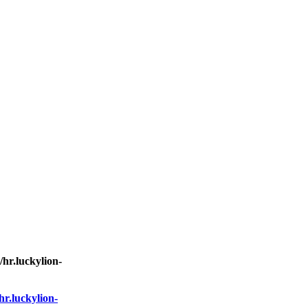
r.luckylion-
r.luckylion-