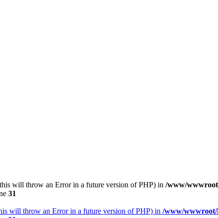
(this will throw an Error in a future version of PHP) in
/www/wwwroot/h
ine
31
his will throw an Error in a future version of PHP) in
/www/wwwroot/h