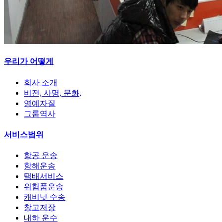
우리가 어떻게
회사 소개
비전, 사명, 문화,
영예자질
그룹역사
서비스범위
항공 운송
항해운송
택배서비스
위험품운송
캐비닛 수송
창고저장
내하 운수