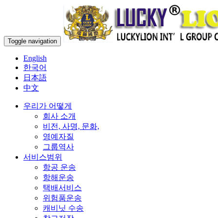
Toggle navigation
English
한국어
日本語
中文
우리가 어떻게
회사 소개
비전, 사명, 문화,
영예자질
그룹역사
서비스범위
항공 운송
항해운송
택배서비스
위험품운송
캐비닛 수송