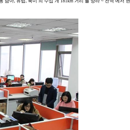
 남아, 유럽, 북미 의 수십 개 181km 거리 를 망라 ~ 전역 에서 현