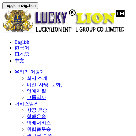
Toggle navigation
English
한국어
日本語
中文
우리가 어떻게
회사 소개
비전, 사명, 문화,
영예자질
그룹역사
서비스범위
항공 운송
항해운송
택배서비스
위험품운송
캐비닛 수송