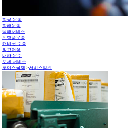
항공 운송
항해운송
택배서비스
위험품운송
캐비닛 수송
창고저장
내하 운수
보세 서비스
루이스국제
>
서비스범위