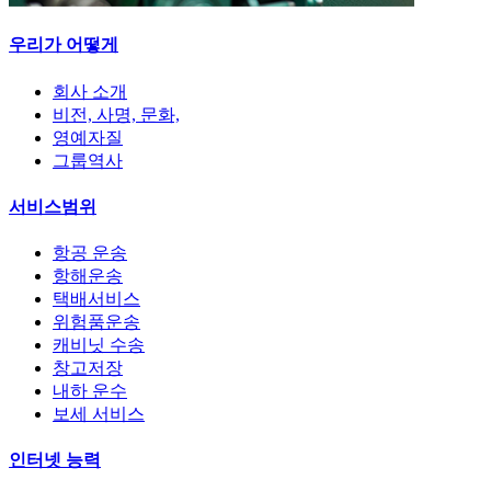
우리가 어떻게
회사 소개
비전, 사명, 문화,
영예자질
그룹역사
서비스범위
항공 운송
항해운송
택배서비스
위험품운송
캐비닛 수송
창고저장
내하 운수
보세 서비스
인터넷 능력