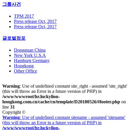
그룹사건
TPM 2017
Press release Oct, 2017
Press release Oct, 2017
글로벌점포
Dongguan China
New York U.S.A
Hamburg Germany
Hongkong
Other Office
Warning
: Use of undefined constant site_right - assumed 'site_right'
(this will throw an Error in a future version of PHP) in
/www/wwwroot/hr.luckylion-
hongkong.com.cn/cache/cn/template/D20180526/#footer.php
on
line
31
Copyright ©
Warning
: Use of undefined constant sitename - assumed 'sitename'
(this will throw an Error in a future version of PHP) in
/www/wwwroot/hr.luckylion-