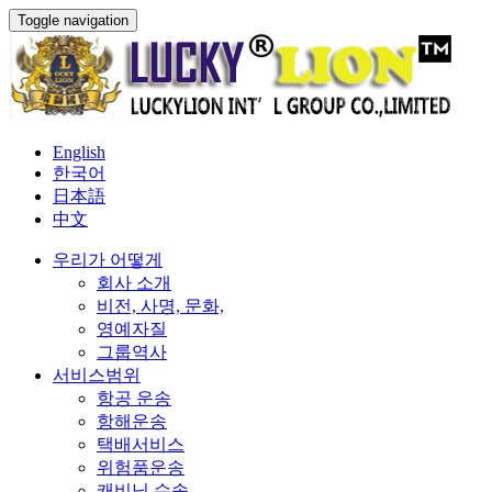
Toggle navigation
English
한국어
日本語
中文
우리가 어떻게
회사 소개
비전, 사명, 문화,
영예자질
그룹역사
서비스범위
항공 운송
항해운송
택배서비스
위험품운송
캐비닛 수송