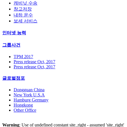
캐비닛 수송
창고저장
내하 운수
보세 서비스
인터넷 능력
그룹사건
TPM 2017
Press release Oct, 2017
Press release Oct, 2017
글로벌점포
Dongguan China
New York U.S.A
Hamburg Germany
Hongkong
Other Office
Warning
: Use of undefined constant site_right - assumed 'site_right'